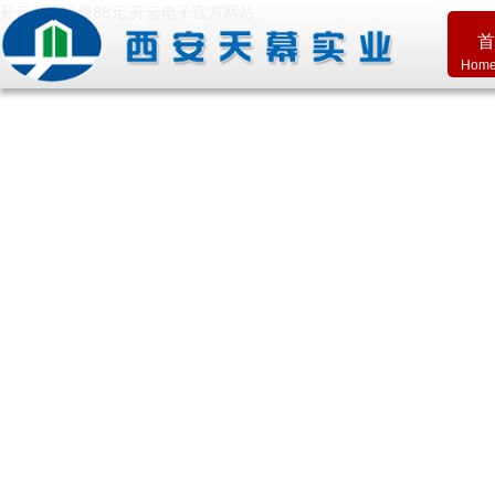
开云新人注册88元,开云电子官方网站
首
Home