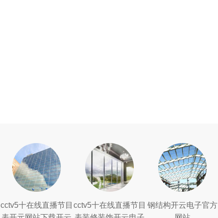
cctv5十在线直播节目
cctv5十在线直播节目
钢结构开云电子官方
表开元网站下载开云
表装修装饰开云电子
网站