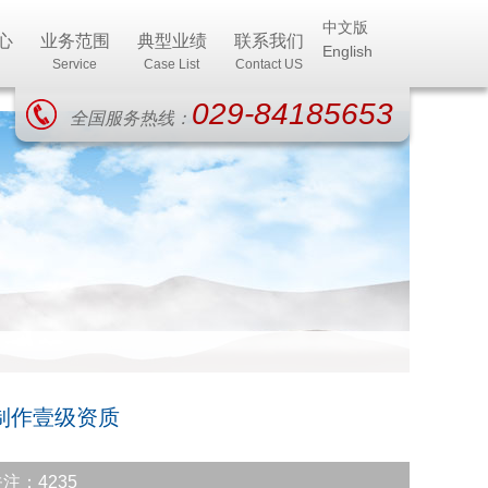
中文版
心
业务范围
典型业绩
联系我们
English
Service
Case List
Contact US
理理念
天幕资讯
人力资源
cctv5十在线直播节目
中标喜讯
联系我们
cctv5十在线直播节目
029-84185653
全国服务热线：
表开元网站下载开云电
表装修装饰开云电子官
子官方网站快报
天幕树
行业动态
子官方网站
方网站
员工天地
政策法规
钢结构开云电子官方网
电子与智能化开云电子
站
官方网站
cctv5十在线直播节目
cctv5十在线直播节目
表机电开云新人注册88
表门窗制作与开云新人
窗制作壹级资质
元开云电子官方网站
注册88元
注：4235
医疗净化开云电子官方
开元网站下载维保服务