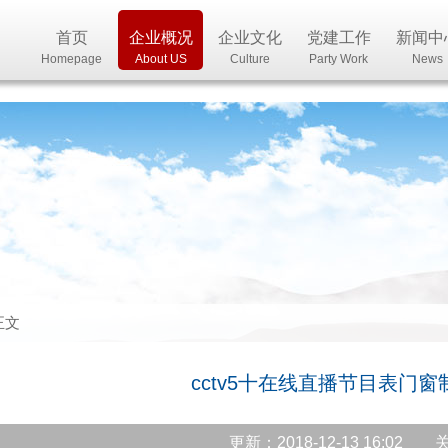
首页
企业概况
企业文化
党建工作
新闻中
Homepage
About US
Culture
Party Work
News
企业概况
文化内核
组织结构
管
分公司
员工心经
资质荣誉
开云电
正文
cctv5十在线直播节目表门
更新：2018-12-13 16:02 关