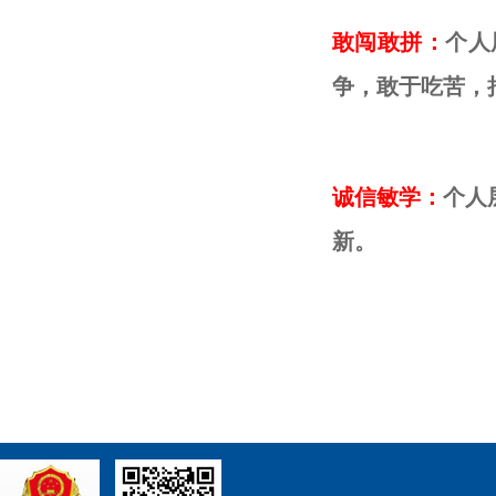
敢闯敢拼：
个人层
争，敢于吃苦
诚信敏学：
个人层面（
新。