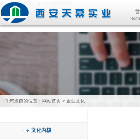
开云新人注册88元,开云电子官方网站
首
Home
您当前的位置：
网站首页
>
企业文化
文化内核