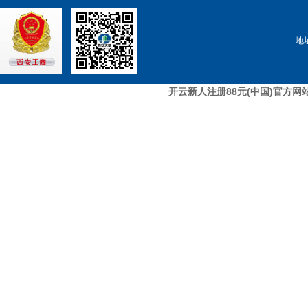
地址
开云新人注册88元(中国)官方网站