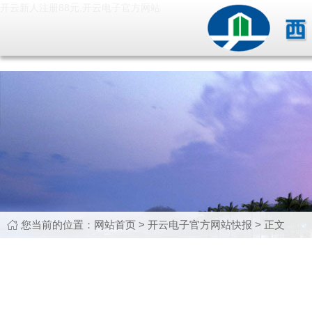
开云新人注册88元,开云电子官方网站
您当前的位置：
网站首页
>
开云电子官方网站快报
> 正文