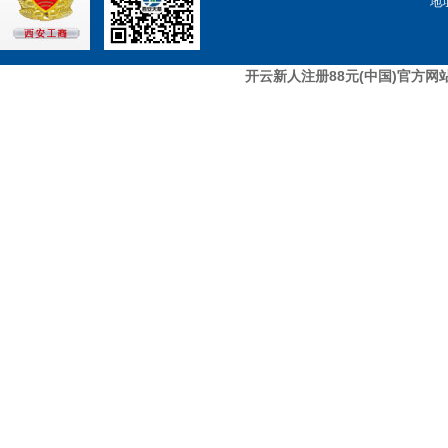
地址
开云新人注册88元(中国)官方网站