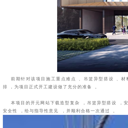
前期针对该项目施工重点难点、吊篮异型搭设、
排，为项目正式开工建设做了充分的准备。
本项目的开元网站下载造型复杂，吊篮异型搭设
安全性，给与指导性意见，并顺利合格一次通过。