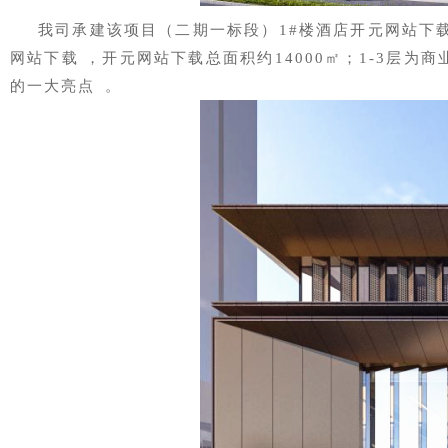
我司承建该项目（二期一标段）
1#楼酒店开元网站下载开
网站下载，开元网站下载总面积约14000㎡；1-3层为
的一大亮点。