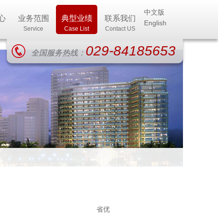
中文版
心
业务范围
典型业绩
联系我们
English
Service
Case List
Contact US
理理念
天幕资讯
人力资源
cctv5十在线直播节目
中标喜讯
联系我们
cctv5十在线直播节目
029-84185653
全国服务热线：
表开元网站下载开云电
表装修装饰开云电子官
子官方网站快报
天幕树
行业动态
子官方网站
方网站
员工天地
政策法规
钢结构开云电子官方网
电子与智能化开云电子
站
官方网站
cctv5十在线直播节目
cctv5十在线直播节目
表机电开云新人注册88
表门窗制作与开云新人
元开云电子官方网站
注册88元
省优
医疗净化开云电子官方
开元网站下载维保服务