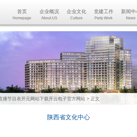
首页
企业概况
企业文化
党建工作
新闻中
Homepage
About US
Culture
Party Work
News
企业概况
文化内核
组织结构
管
分公司
员工心经
资质荣誉
开云电
在线直播节目表开元网站下载开云电子官方网站
> 正文
陕西省文化中心