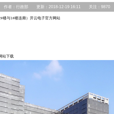
作者：行政部 更新：2018-12-19 16:11 关注：9870
、2#楼与1#楼连廊）开云电子官方网站
元网站下载