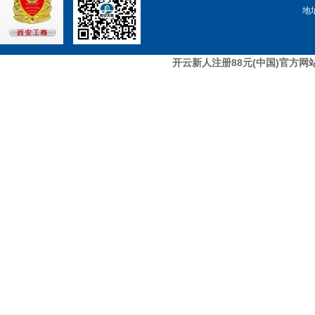
地址
开云新人注册88元(中国)官方网站