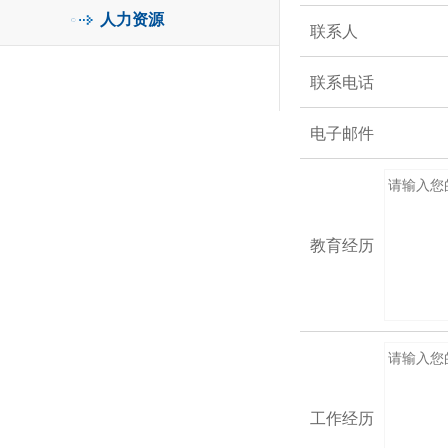
人力资源
联系人
联系电话
电子邮件
教育经历
工作经历