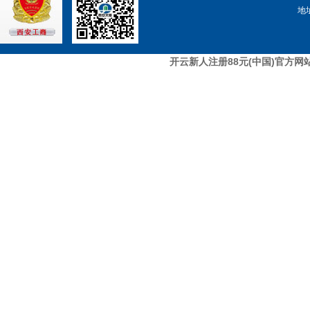
地址
开云新人注册88元(中国)官方网站