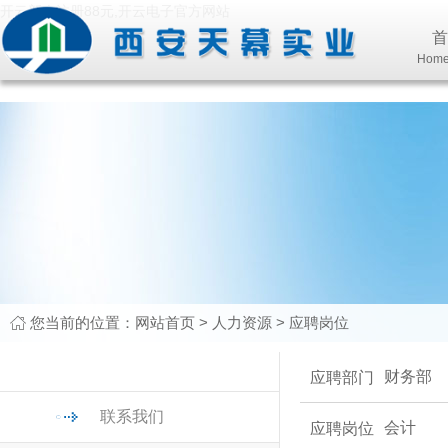
开云新人注册88元,开云电子官方网站
首
Home
您当前的位置：
网站首页
>
人力资源
> 应聘岗位
财务部
应聘部门
联系我们
会计
应聘岗位