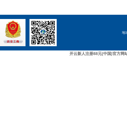
地址
开云新人注册88元(中国)官方网站