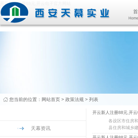
开云新人注册88元,开云电子官方网站
首
Home
您当前的位置：
网站首页
>
政策法规
> 列表
开云新人注册88元,开云
各设区市住房和城乡
县住房和城乡建设局
天幕资讯
开云新人注册88元,开云