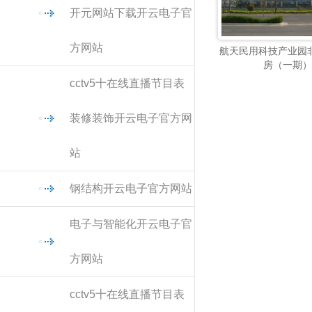
开元网站下载开云电子官
方网站
航天民用科技产业园
房（一期）
cctv5十在线直播节目表
装修装饰开云电子官方网
站
钢结构开云电子官方网站
电子与智能化开云电子官
方网站
cctv5十在线直播节目表